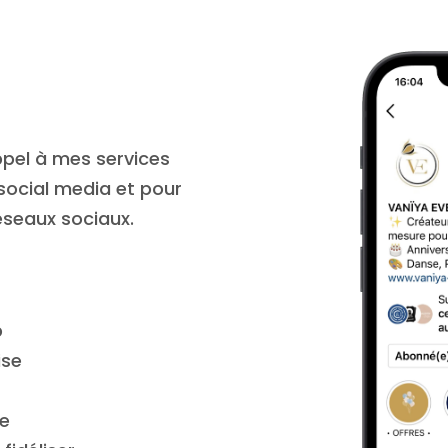
appel à mes services
 social media et pour
réseaux sociaux.
b
ise
ue